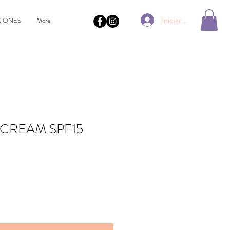
Iniciar sesión
IONES
More
 CREAM SPF15